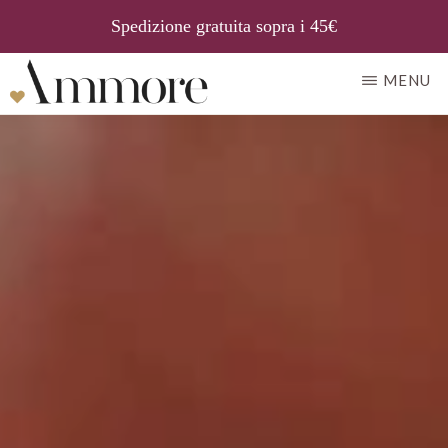
Spedizione gratuita sopra i 45€
Passa
MENU
al
AMMORE
Il
contenuto
gusto
principale
della
tradizione