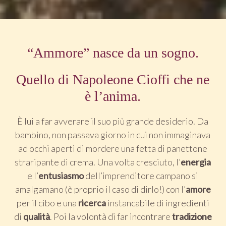
“Ammore” nasce da un sogno.
Quello di Napoleone Cioffi che ne
è l’anima.
È lui a far avverare il suo più grande desiderio. Da
bambino, non passava giorno in cui non immaginava
ad occhi aperti di mordere una fetta di panettone
straripante di crema. Una volta cresciuto, l’
energia
e l’
entusiasmo
dell’imprenditore campano si
amalgamano (è proprio il caso di dirlo!) con l’
amore
per il cibo e una
ricerca
instancabile di ingredienti
di
qualità
. Poi la volontà di far incontrare
tradizione