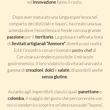
ed
innovazione
fanno il resto.
Dopo aver maturato una lunga esperienza nel
comparto dei distillati e liquori, ha creato una sua
azienda dove l’eccellenza si fonde con una grande
passione
per il
territorio
. La golosa e raffinata linea
di
lievitati
artigianali
“Ammore”
diventa così realtà.
Ed è l’incontro con un rinomato
pastry chef
di
Cervinara a rendere possibile il miracolo
gastronomico. Il loro sodalizio dà vita ad una vasta
gamma di
creazioni
,
dolci
e
salate
, disponibili anche
senza glutine
.
Accanto agli imperdibili classici quali
panettone
e
colomba
, il viaggio del gusto che percorrerete con
noi vi condurrà a scoprire un’idea nuova del “buono”,