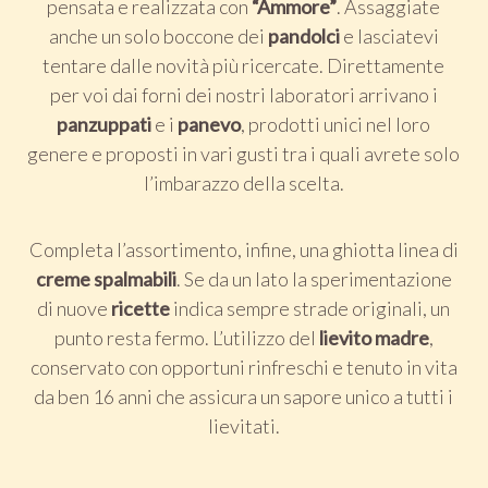
pensata e realizzata con
“Ammore”
. Assaggiate
anche un solo boccone dei
pandolci
e lasciatevi
tentare dalle novità più ricercate. Direttamente
per voi dai forni dei nostri laboratori arrivano i
panzuppati
e i
panevo
, prodotti unici nel loro
genere e proposti in vari gusti tra i quali avrete solo
l’imbarazzo della scelta.
Completa l’assortimento, infine, una ghiotta linea di
creme spalmabili
. Se da un lato la sperimentazione
di nuove
ricette
indica sempre strade originali, un
punto resta fermo. L’utilizzo del
lievito madre
,
conservato con opportuni rinfreschi e tenuto in vita
da ben 16 anni che assicura un sapore unico a tutti i
lievitati.