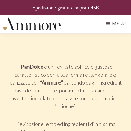
Spedizione gratuita sopra i 45€
Passa
MENU
al
AMMORE
Il
contenuto
gusto
principale
della
tradizione
Il
PanDolce
è un lievitato soffice e gustoso,
caratteristico per la sua forma rettangolare e
realizzato con
“Ammore”
partendo dagli ingredienti
base del panettone, poi arricchiti da canditi ed
uvetta, cioccolato o, nella versione più semplice,
“brioche”.
Lievitazione lenta ed ingredienti di altissima