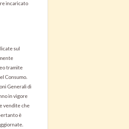
re incaricato
icate sul
lmente
eo tramite
 del Consumo.
ioni Generali di
nno in vigore
le vendite che
pertanto è
aggiornate.