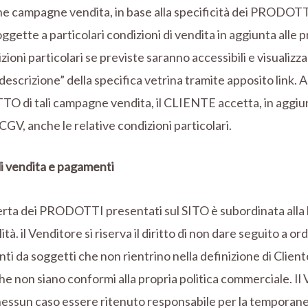
e campagne vendita, in base alla specificità dei PRODOT
ggette a particolari condizioni di vendita in aggiunta alle 
zioni particolari se previste saranno accessibili e visualizzab
descrizione” della specifica vetrina tramite apposito link. 
 di tali campagne vendita, il CLIENTE accetta, in aggiun
CGV, anche le relative condizioni particolari.
i vendita e pagamenti
erta dei PRODOTTI presentati sul SITO è subordinata alla 
ità. il Venditore si riserva il diritto di non dare seguito a ord
ti da soggetti che non rientrino nella definizione di Clie
che non siano conformi alla propria politica commerciale. Il
 nessun caso essere ritenuto responsabile per la temporan