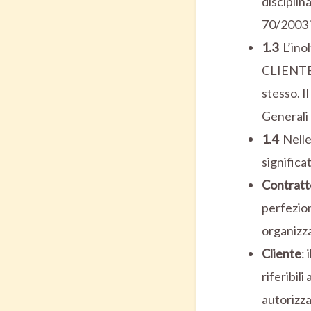
disciplin
70/2003 
1.3
L’ino
CLIENTE 
stesso. I
Generali 
1.4
Nelle
significa
Contratt
perfezion
organizza
Cliente
:
riferibil
autorizza