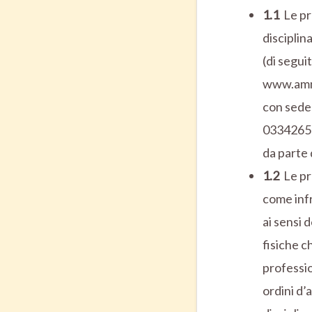
1.1
Le pr
disciplin
(di segu
www.ammo
con sede 
03342650
da parte 
1.2
Le pr
come infr
ai sensi d
fisiche c
professio
ordini d’