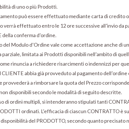
bilità di uno o più Prodotti.
gamento può essere effettuato mediante carta di credito o
o verrà effettuato entro le 12 ore successive all’invio da p
della conferma d’ordine.
io del Modulo d’Ordine vale come accettazione anche di u
parziale, limitata ai Prodotti disponibili nell’ambito di quelli
me rinuncia a richiedere risarcimenti o indennizzi per qu
l CLIENTE abbia già provveduto al pagamento dell’ordine c
e provvederà a rimborsare la quota del Prezzo corrisponde
non disponibili secondo le modalità di seguito descritte.
so di ordini multipli, si intenderanno stipulati tanti CONT
RODOTTI ordinati. L’efficacia di ciascun CONTRATTO è su
a disponibilità del PRODOTTO, secondo quanto precisato n