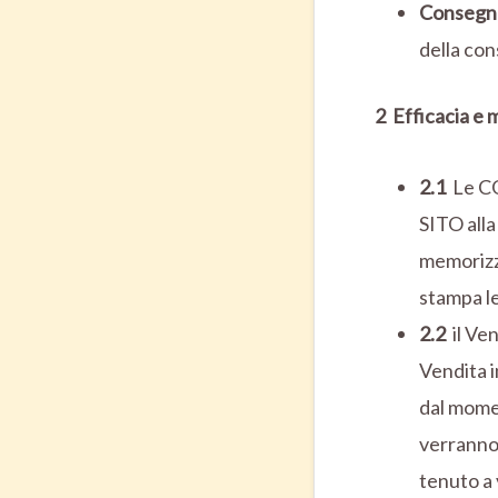
Consegn
della con
2 Efficacia e 
2.1
Le CG
SITO all
memorizz
stampa le
2.2
il Ven
Vendita i
dal momen
verranno 
tenuto a 