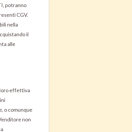
TI, potranno
presenti CGV.
ili nella
Acquistando il
ta alle
loro effettiva
ini
nte, o comunque
 Venditore non
ea