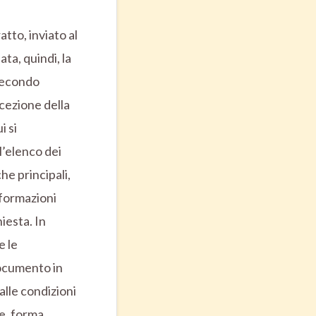
atto, inviato al
ta, quindi, la
(secondo
icezione della
i si
l’elenco dei
he principali,
informazioni
hiesta. In
e le
documento in
alle condizioni
ne, forma