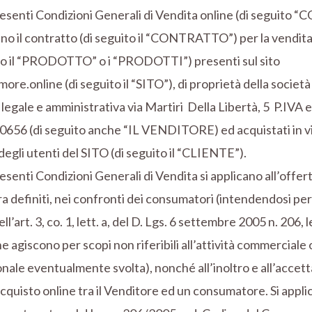
esenti Condizioni Generali di Vendita online (di seguito “
ano il contratto (di seguito il “CONTRATTO”) per la vendita
ito il “PRODOTTO” o i “PRODOTTI”) presenti sul sito
re.online (di seguito il “SITO”), di proprietà della soc
legale e amministrativa via Martiri Della Libertà, 5 P.IVA e
656 (di seguito anche “IL VENDITORE) ed acquistati in vi
degli utenti del SITO (di seguito il “CLIENTE”).
esenti Condizioni Generali di Vendita si applicano all’offert
a definiti, nei confronti dei consumatori (intendendosi pe
ell’art. 3, co. 1, lett. a, del D. Lgs. 6 settembre 2005 n. 206,
he agiscono per scopi non riferibili all’attività commerciale 
nale eventualmente svolta), nonché all’inoltro e all’accett
acquisto online tra il Venditore ed un consumatore. Si applic