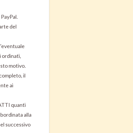
 PayPal.
arte del
n’eventuale
 ordinati,
esto motivo.
ompleto, il
nte ai
RATTI quanti
bordinata alla
el successivo