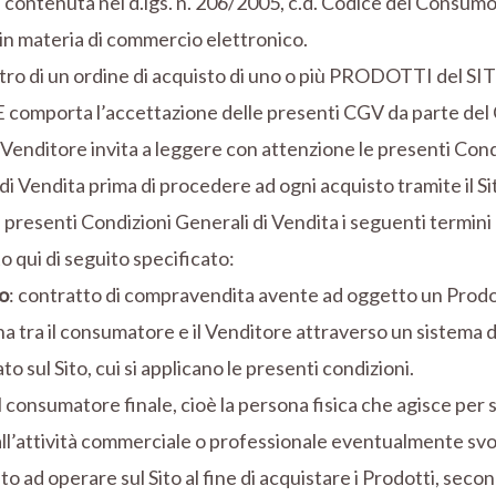
a contenuta nel d.lgs. n. 206/2005, c.d. Codice del Consumo e
in materia di commercio elettronico.
ltro di un ordine di acquisto di uno o più PRODOTTI del SI
comporta l’accettazione delle presenti CGV da parte de
l Venditore invita a leggere con attenzione le presenti Cond
di Vendita prima di procedere ad ogni acquisto tramite il Si
 presenti Condizioni Generali di Vendita i seguenti termini 
to qui di seguito specificato:
o
: contratto di compravendita avente ad oggetto un Prodot
a tra il consumatore e il Venditore attraverso un sistema d
to sul Sito, cui si applicano le presenti condizioni.
 il consumatore finale, cioè la persona fisica che agisce per
i all’attività commerciale o professionale eventualmente svo
to ad operare sul Sito al fine di acquistare i Prodotti, seco