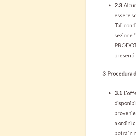
2.3
Alcun
essere so
Tali condi
sezione “
PRODOTTO
presenti 
3 Procedura d
3.1
L’off
disponibil
provenien
a ordini 
potrà in