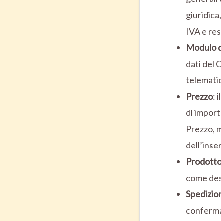
giuridica
IVA e res
Modulo 
dati del 
telematic
Prezzo
: 
di import
Prezzo, m
dell’inse
Prodotto
come desc
Spedizio
conferma 