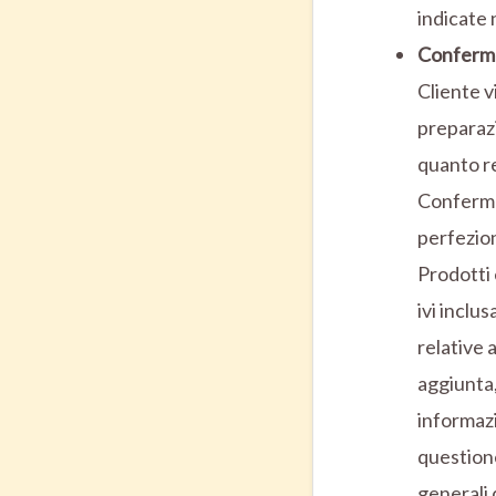
indicate 
Conferm
Cliente v
preparazi
quanto re
Conferma 
perfezion
Prodotti 
ivi inclu
relative a
aggiunta,
informazi
questione
generali 