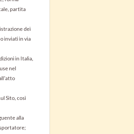
cale, partita
gistrazione dei
inviati in via
zioni in Italia,
luse nel
ll’atto
ul Sito, così
guente alla
asportatore;