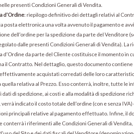
nelle presenti Condizioni Generali di Vendita.
a d’Ordine
: riepilogo definitivo dei dettagli relativi al Contr
ia posta elettronica una volta avvenuto il pagamento e avvia
one dell’ordine per la spedizione da parte del Venditore 
golato dalle presenti Condizioni Generali di Vendita). La r
d’Ordine da parte del Cliente costituisce il momento in cu
a il Contratto. Nel dettaglio, questo documento contiene 
effettivamente acquistati corredati delle loro caratteristic
sa quella relativa al Prezzo. Esso conterrà, inoltre, tutte le 
i dati di spedizione, ai costi e alla modalità di spedizione ric
 verrà indicato il costo totale dell’ordine (con e senza IVA) 
oni principali relative al pagamento effettuato. Infine, il 
 conterrà i riferimenti alle Condizioni Generali di Vendita, 
d’uso del Sito e dei dati fiscali del Venditore (denominazio