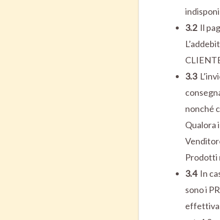
indisponi
3.2
Il pa
L’addebit
CLIENTE 
3.3
L’inv
consegna 
nonché co
Qualora i
Venditor
Prodotti 
3.4
In ca
sono i P
effettiv