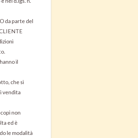
 nel d.lgs. n.
TO da parte del
l CLIENTE
izioni
to.
hanno il
to, che si
i vendita
 scopi non
lta ed è
ndo le modalità