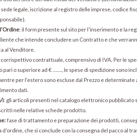
, sede legale, iscrizione al registro delle imprese, codice fis
ponsabile).
d’Ordine
: il form presente sul sito per l’inserimento e la re
Cliente che intende concludere un Contratto e che verranno 
a al Venditore.
il corrispettivo contrattuale, comprensivo di IVA. Per le spedi
o pari o superiore ad € ……., le spese di spedizione sono inc
entre per l’estero sono escluse dal Prezzo e determinate a
rimento dati.
/i
: gli articoli presenti nel catalogo elettronico pubblicato s
ritti nelle relative schede prodotto.
ne:
fase di trattamento e preparazione dei prodotti, conse
d’ordine, che si conclude con la consegna del pacco al tr