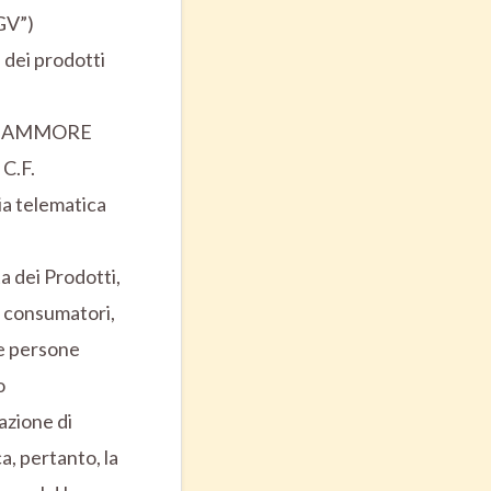
CGV”)
 dei prodotti
ietà AMMORE
 C.F.
a telematica
a dei Prodotti,
r consumatori,
 le persone
o
azione di
a, pertanto, la