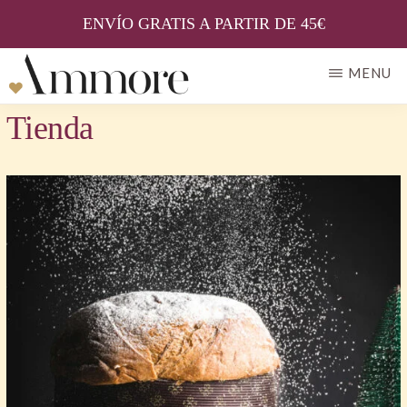
ENVÍO GRATIS A PARTIR DE 45€
Skip
MENU
to
AMMORE
Il
Tienda
main
gusto
content
della
tradizione