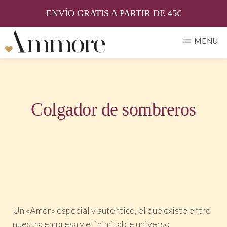
ENVÍO GRATIS A PARTIR DE 45€
Skip
MENU
to
AMMORE
Il
main
gusto
content
della
Colgador de sombreros
tradizione
Un «Amor» especial y auténtico, el que existe entre
nuestra empresa y el inimitable universo