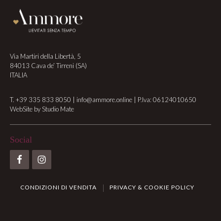
Via Martiri della Libertà, 5
84013 Cava de’ Tirreni (SA)
ITALIA
T.
+39 335 833 8050
|
info@ammore.online
| P.Iva: 06124010650
WebSite by
Studio Mate
Social
CONDIZIONI DI VENDITA
PRIVACY & COOKIE POLICY