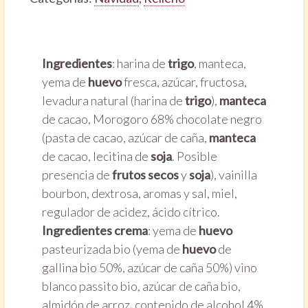
Ingredientes
: harina de
trigo
, manteca,
yema de
huevo
fresca, azúcar, fructosa,
levadura natural (harina de
trigo
),
manteca
de cacao, Morogoro 68% chocolate negro
(pasta de cacao, azúcar de caña,
manteca
de cacao, lecitina de
soja
. Posible
presencia de
frutos secos
y
soja
), vainilla
bourbon, dextrosa, aromas y sal, miel,
regulador de acidez, ácido cítrico.
Ingredientes crema
: yema de
huevo
pasteurizada bio (yema de
huevo
de
gallina bio 50%, azúcar de caña 50%) vino
blanco passito bio, azúcar de caña bio,
almidón de arroz, contenido de alcohol 4%.