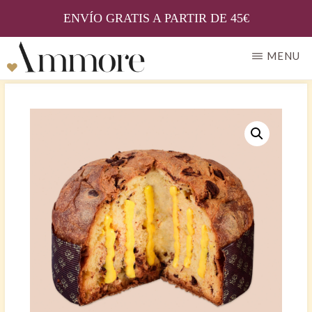
ENVÍO GRATIS A PARTIR DE 45€
Skip
MENU
to
AMMORE
Il
main
gusto
content
della
tradizione