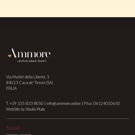
Footer
Via Martiri della Libertà, 5
84013 Cava de’ Tirreni (SA)
ITALIA
T.
+39 335 833 8050
|
info@ammore.online
| P.Iva: 06124010650
WebSite by
Studio Mate
Social