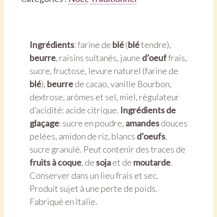
Ingrédients
: farine de
blé
(
blé
tendre),
beurre
, raisins sultanés, jaune
d’oeuf
frais,
sucre, fructose, levure naturel (farine de
blé
),
beurre
de cacao, vanille Bourbon,
dextrose, arômes et sel, miel, régulateur
d’acidité: acide citrique.
Ingrédients de
glaçage
: sucre en poudre,
amandes
douces
pelées, amidon de riz, blancs
d’oeufs
,
sucre granulé. Peut contenir des traces de
fruits à coque
, de
soja
et de
moutarde
.
Conserver dans un lieu frais et sec.
Produit sujet à une perte de poids.
Fabriqué en Italie.