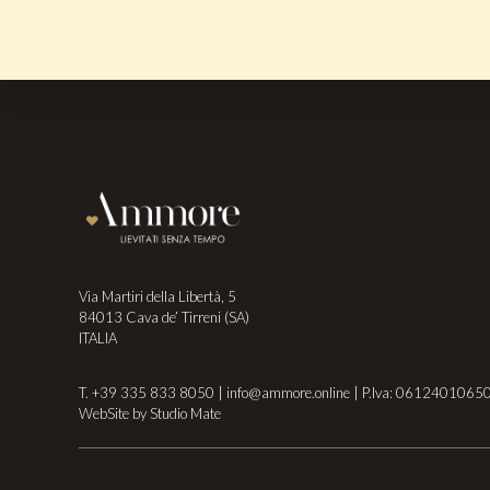
Footer
Via Martiri della Libertà, 5
84013 Cava de’ Tirreni (SA)
ITALIA
T.
+39 335 833 8050
|
info@ammore.online
| P.Iva: 0612401065
WebSite by
Studio Mate