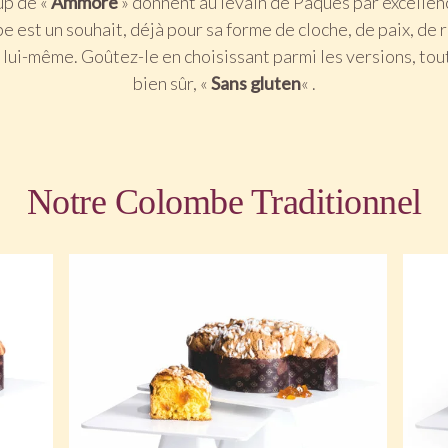
up de «
Ammore
» donnent au levain de Pâques par excellen
be est un souhait, déjà pour sa forme de cloche, de paix, de
 lui-même. Goûtez-le en choisissant parmi les versions, tou
bien sûr, «
Sans gluten
« .
Notre Colombe Traditionnel