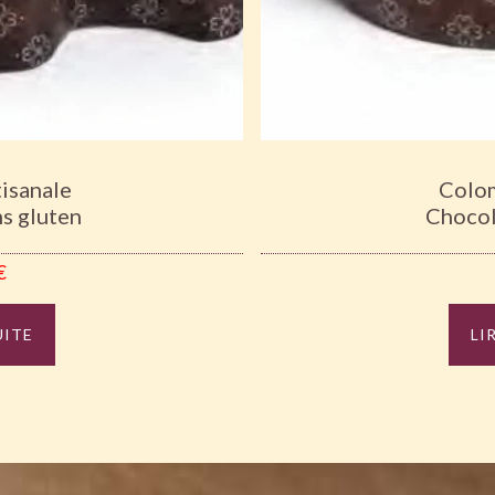
isanale
Colom
ns gluten
Chocol
€
UITE
LI