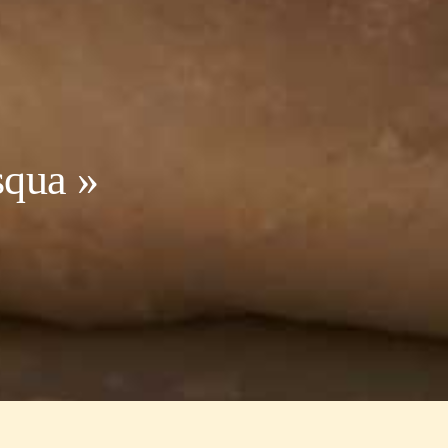
squa »