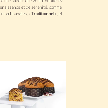
ce une saveur que vous n’oublierez
 renaissance et de sérénité, comme
tes artisanales, «
Traditionnel
« , et,