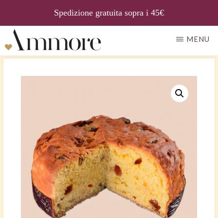
Spedizione gratuita sopra i 45€
Passa
MENU
al
AMMORE
Il
contenuto
gusto
principale
della
tradizione