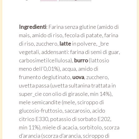
Ingredienti
: Farina senza glutine (amido di
mais, amido di riso, fecola di patate, farina
di riso, zucchero,
latte
in polvere, _bre
vegetali, addensanti: farina di semi di guar,
carbosimetilcellulosa),
burro
(lattosio
meno dell’0,01%), acqua, amido di
frumento deglutinato,
uova
, zucchero,
uvetta passa (uvetta sultanina trattata in
super_cie con olio di girasole, min 14%),
mele semicandite (mele, sciroppo di
glucosio-fruttosio, saccarosio, acido
citrico E330, potassio di sorbato E202,
min 11%), miele di acacia, sorbitolo, scorza
d’arancia (scorza d’arancia, sciroppo di