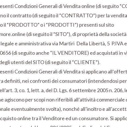
esenti Condizioni Generali di Vendita online (di seguito “
ano il contratto (di seguito il “CONTRATTO”) per la vendita
ito il “PRODOTTO” o i “PRODOTTI”) presenti sul sito
re.online (di seguito il “SITO”), di proprietà della soc
legale e amministrativa via Martiri Della Libertà, 5 P.IVA e
656 (di seguito anche “IL VENDITORE) ed acquistati in vi
degli utenti del SITO (di seguito il “CLIENTE”).
esenti Condizioni Generali di Vendita si applicano all’offert
a definiti, nei confronti dei consumatori (intendendosi pe
ell’art. 3, co. 1, lett. a, del D. Lgs. 6 settembre 2005 n. 206,
he agiscono per scopi non riferibili all’attività commerciale 
nale eventualmente svolta), nonché all’inoltro e all’accett
acquisto online tra il Venditore ed un consumatore. Si applic