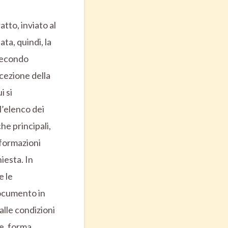
atto, inviato al
ta, quindi, la
(secondo
icezione della
i si
l’elenco dei
he principali,
informazioni
hiesta. In
e le
documento in
alle condizioni
ne, forma