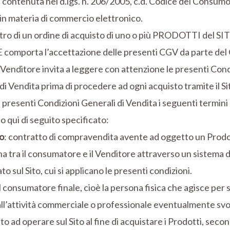
a contenuta nel d.lgs. n. 206/2005, c.d. Codice del Consumo e
in materia di commercio elettronico.
ltro di un ordine di acquisto di uno o più PRODOTTI del SI
comporta l’accettazione delle presenti CGV da parte de
l Venditore invita a leggere con attenzione le presenti Cond
di Vendita prima di procedere ad ogni acquisto tramite il Si
 presenti Condizioni Generali di Vendita i seguenti termini 
to qui di seguito specificato:
o
: contratto di compravendita avente ad oggetto un Prodot
a tra il consumatore e il Venditore attraverso un sistema d
to sul Sito, cui si applicano le presenti condizioni.
 il consumatore finale, cioè la persona fisica che agisce per
i all’attività commerciale o professionale eventualmente svo
to ad operare sul Sito al fine di acquistare i Prodotti, seco