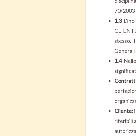
disciplin
70/2003 
1.3
L’ino
CLIENTE 
stesso. I
Generali 
1.4
Nelle
significa
Contratt
perfezion
organizza
Cliente
:
riferibil
autorizza