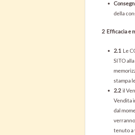
Consegn
della con
2 Efficacia e 
2.1
Le CG
SITO all
memorizz
stampa le
2.2
il Ven
Vendita i
dal momen
verranno 
tenuto a 