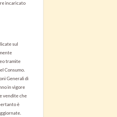
re incaricato
icate sul
lmente
eo tramite
 del Consumo.
ioni Generali di
nno in vigore
le vendite che
pertanto è
aggiornate.