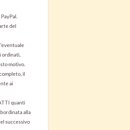
 PayPal.
arte del
n’eventuale
 ordinati,
esto motivo.
ompleto, il
nte ai
RATTI quanti
bordinata alla
el successivo