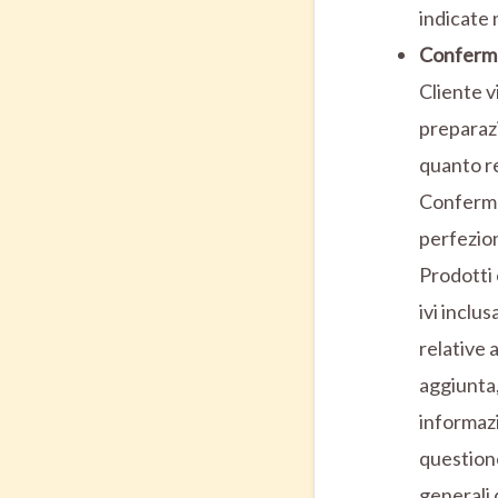
indicate 
Conferm
Cliente v
preparazi
quanto re
Conferma 
perfezion
Prodotti 
ivi inclu
relative a
aggiunta,
informazi
questione
generali 