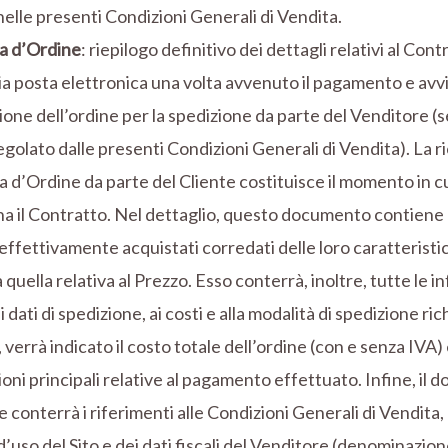
nelle presenti Condizioni Generali di Vendita.
a d’Ordine
: riepilogo definitivo dei dettagli relativi al Contr
ia posta elettronica una volta avvenuto il pagamento e avvia
one dell’ordine per la spedizione da parte del Venditore 
golato dalle presenti Condizioni Generali di Vendita). La r
d’Ordine da parte del Cliente costituisce il momento in cu
a il Contratto. Nel dettaglio, questo documento contiene 
effettivamente acquistati corredati delle loro caratteristic
sa quella relativa al Prezzo. Esso conterrà, inoltre, tutte le 
i dati di spedizione, ai costi e alla modalità di spedizione ric
 verrà indicato il costo totale dell’ordine (con e senza IVA) 
oni principali relative al pagamento effettuato. Infine, il 
 conterrà i riferimenti alle Condizioni Generali di Vendita, 
d’uso del Sito e dei dati fiscali del Venditore (denominazio