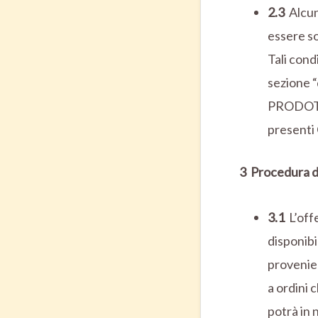
2.3
Alcun
essere so
Tali condi
sezione “
PRODOTTO
presenti 
3 Procedura d
3.1
L’off
disponibil
provenien
a ordini 
potrà in