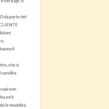
 nel d.lgs. n.
TO da parte del
l CLIENTE
izioni
to.
hanno il
to, che si
i vendita
 scopi non
lta ed è
ndo le modalità