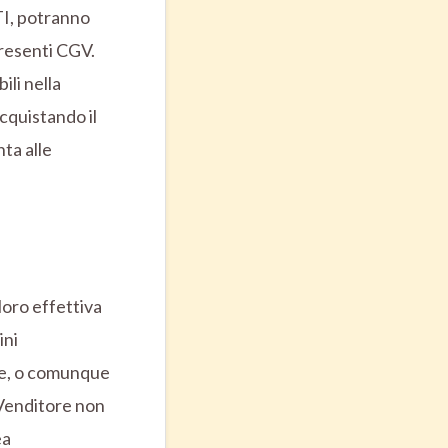
TI, potranno
presenti CGV.
ili nella
Acquistando il
ta alle
loro effettiva
ini
nte, o comunque
 Venditore non
ea