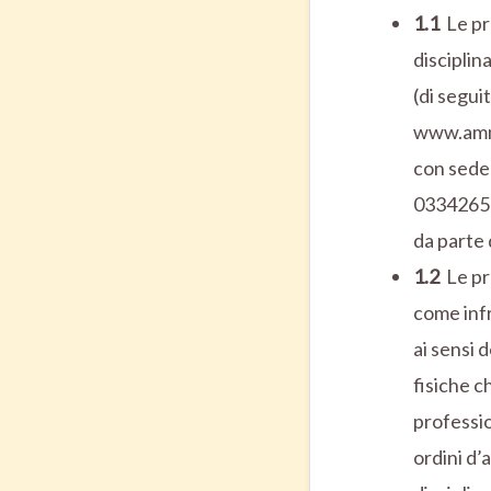
1.1
Le pr
disciplin
(di segu
www.ammo
con sede 
03342650
da parte 
1.2
Le pr
come infr
ai sensi d
fisiche c
professio
ordini d’