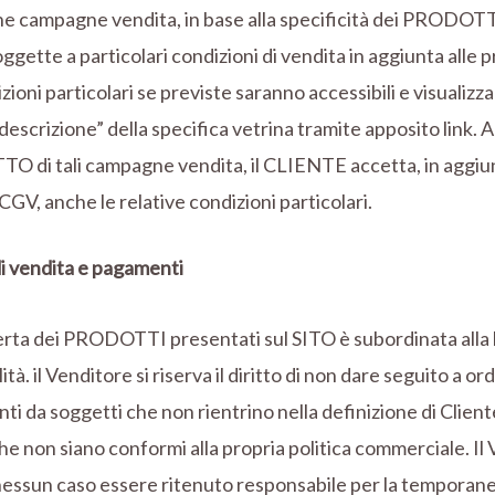
e campagne vendita, in base alla specificità dei PRODOT
ggette a particolari condizioni di vendita in aggiunta alle 
zioni particolari se previste saranno accessibili e visualizzab
descrizione” della specifica vetrina tramite apposito link. 
 di tali campagne vendita, il CLIENTE accetta, in aggiun
CGV, anche le relative condizioni particolari.
i vendita e pagamenti
erta dei PRODOTTI presentati sul SITO è subordinata alla 
ità. il Venditore si riserva il diritto di non dare seguito a ord
ti da soggetti che non rientrino nella definizione di Clie
che non siano conformi alla propria politica commerciale. Il
 nessun caso essere ritenuto responsabile per la temporan