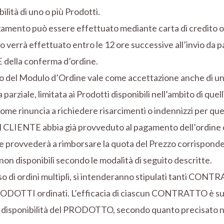
bilità di uno o più Prodotti.
gamento può essere effettuato mediante carta di credito o
o verrà effettuato entro le 12 ore successive all’invio da p
della conferma d’ordine.
io del Modulo d’Ordine vale come accettazione anche di u
parziale, limitata ai Prodotti disponibili nell’ambito di quelli
me rinuncia a richiedere risarcimenti o indennizzi per qu
l CLIENTE abbia già provveduto al pagamento dell’ordine c
e provvederà a rimborsare la quota del Prezzo corrisponde
non disponibili secondo le modalità di seguito descritte.
so di ordini multipli, si intenderanno stipulati tanti CONT
RODOTTI ordinati. L’efficacia di ciascun CONTRATTO è su
a disponibilità del PRODOTTO, secondo quanto precisato n