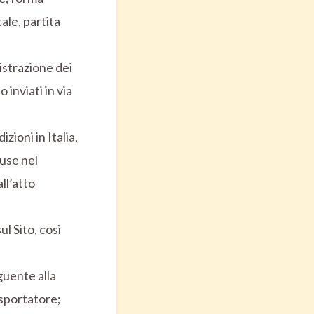
cale, partita
gistrazione dei
inviati in via
zioni in Italia,
luse nel
ll’atto
ul Sito, così
guente alla
asportatore;