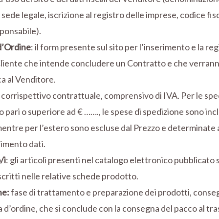
, sede legale, iscrizione al registro delle imprese, codice fis
ponsabile).
d’Ordine
: il form presente sul sito per l’inserimento e la re
Cliente che intende concludere un Contratto e che verranno 
a al Venditore.
il corrispettivo contrattuale, comprensivo di IVA. Per le spedi
o pari o superiore ad € ……., le spese di spedizione sono inc
entre per l’estero sono escluse dal Prezzo e determinate a
rimento dati.
/i
: gli articoli presenti nel catalogo elettronico pubblicato s
ritti nelle relative schede prodotto.
ne:
fase di trattamento e preparazione dei prodotti, conse
d’ordine, che si conclude con la consegna del pacco al tr