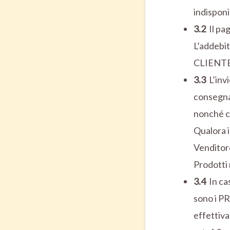
indisponi
3.2
Il pa
L’addebit
CLIENTE 
3.3
L’inv
consegna 
nonché co
Qualora i
Venditor
Prodotti 
3.4
In ca
sono i P
effettiv