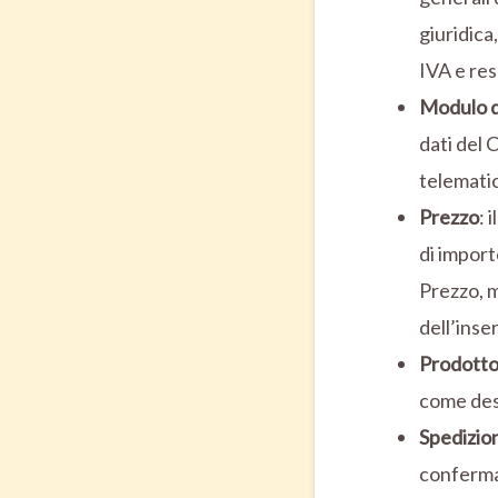
giuridica
IVA e res
Modulo 
dati del 
telematic
Prezzo
: 
di import
Prezzo, m
dell’inse
Prodotto
come desc
Spedizio
conferma 