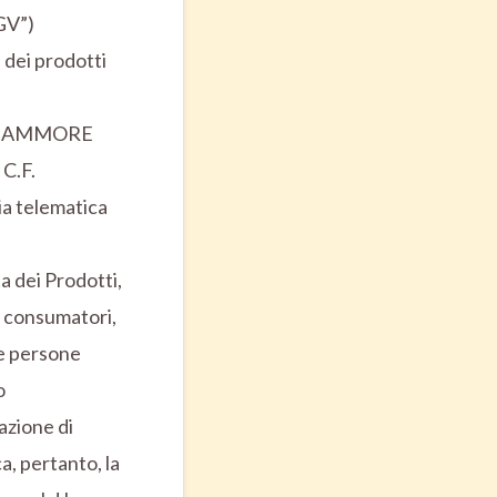
CGV”)
 dei prodotti
ietà AMMORE
 C.F.
a telematica
a dei Prodotti,
r consumatori,
 le persone
o
azione di
a, pertanto, la